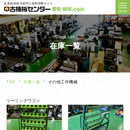
生産技術担当者向け技術情報サイト
TOP
初めての方へ
Stock List
在庫一覧
私たちの特徴
サービス一覧
機械在庫一覧
TOP
在庫一覧
その他工作機械
よくある質問
ツーリングワゴン
運営会社
お問い合わせ